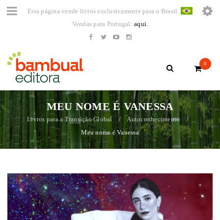
Esta página vende livros exclusivamente para o Brasil.
Vendas para Portugal:
aqui.
0
MEU NOME É VANESSA
Livros para a Transição Global
Autoconhecimento
/
/
Meu nome é Vanessa