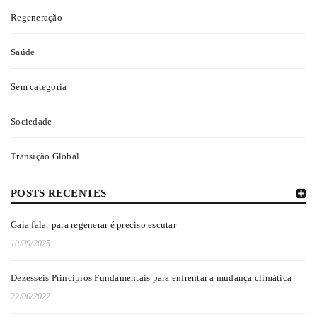
Regeneração
Saúde
Sem categoria
Sociedade
CAINDO NA REAL SOBRE A MUDANÇA CLIMÁTICA
Transição Global
Por
Bambual Editora
07/06/2022
O que fazer diante da crise ecológica e mudanças climáticas, sendo
POSTS RECENTES
pessoas espiritualistas e progressistas.
Gaia fala: para regenerar é preciso escutar
10/09/2025
0
Leia Mais
Dezesseis Princípios Fundamentais para enfrentar a mudança climática
22/06/2022