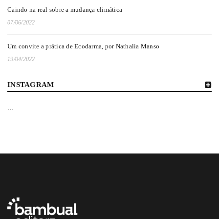
Caindo na real sobre a mudança climática
07/06/2022
Um convite a prática de Ecodarma, por Nathalia Manso
19/04/2022
INSTAGRAM
…
UM CONVITE A PRÁTICA DE ECODARMA, POR NATHALIA
MANSO
Por
Bambual Editora
19/04/2022
Exercícios inspirados no Trabalho que Reconecta
0
Leia Mais