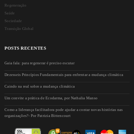
Regeneração
CIDADES SELVAGENS, POR NATÁLIA FONTES GARCIA
Saúde
Por
Bambual Editora
17/09/2021
Sociedade
Isto nos leva a olhar para algo que me parece bastante urgente: a lógica
Transição Global
de como vivemos em
POSTS RECENTES
0
Leia Mais
Gaia fala: para regenerar é preciso escutar
Dezesseis Princípios Fundamentais para enfrentar a mudança climática
Caindo na real sobre a mudança climática
Um convite a prática de Ecodarma, por Nathalia Manso
Como a liderança facilitadora pode ajudar a contar novas histórias nas
organizações?- Por Patrizia Bittencourt