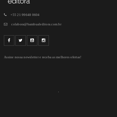
+55 21 99648 0604
colabora@bambualeditora.com.br
Assine nossa newsletter e receba as melhores ofertas!
COMO A LIDERANÇA FACILITADORA PODE AJUDAR A
CONTAR NOVAS HISTÓRIAS NAS ORGANIZAÇÕES?- POR
PATRIZIA BITTENCOURT
Por
Bambual Editora
01/10/2021
Lideranças Regenerativas Como a liderança facilitadora pode ajudar a