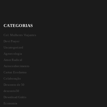
CATEGORIAS
Col. Mulheres Viajantes
Devi Prayer
Uncategorized
Agroecologia
Amor Radical
Autoconhecimento
Cartaz Ecodarma
Colaboração
Desconto de 50
desconto50
Download Grátis
Economia