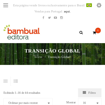
Esta página vende livros exclusivamente para o Brasil.
Vendas para Portugal:
aqui.
0
TRANSIÇÃO GLOBAL
Início
Transição Global
/
Filtro
Exibindo 1–16 de 44 resultados
Mostrar
Ordenar por mais recente
16