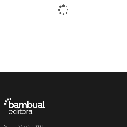
Você poderá pagar de três formas sua compra em nosso site: cartões
de débito, crédito ou off-line (depósito/transferência).
Trabalhamos com o Paypal, o PagSeguro e nossa conta bancária é
do Banco Itaú. É possível fazer parcelamentos, mas serão cobrados
juros estabelecidos pelas operadoras.
Dados para depósito/transferência:
Banco Itaú
Ag. 8045
Cc 21723-2
Bambual Editora Ltda.
CNPJ 18.969.382/0001-21
HÁ ALGUMA FORMA DE CONSEGUIR COMPRAR
+55 21 99648 0604