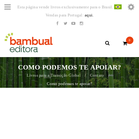
Esta página vende livros exclusivamente para o Brasil.
Vendas para Portugal:
aqui.
0
COMO PODEMOS TE APOIAR?
Livros para a Transição Global
Contato
/
/
Como podemos te apoiar?
QUAIS AS FORMAS DE PAGAMENTO DOS LIVROS? É
POSSÍVEL PARCELAR EM ATÉ QUANTAS VEZES
SEM JUROS?