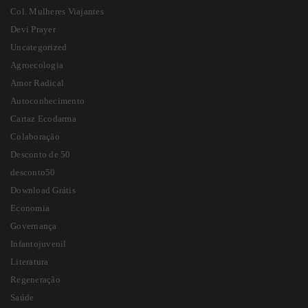
Col. Mulheres Viajantes
Devi Prayer
O QUE É PRECISO FAZER QUANDO HÁ INTERESSE
EM PUBLICAR UM LIVRO PELA BAMBUAL?
Uncategorized
Agroecologia
Amor Radical
QUAL O PROCESSO DE TROCA DE UM LIVRO?
Autoconhecimento
Cartaz Ecodarma
Colaboração
POSSO ME ARREPENDER DA COMPRA E TER MEU
Desconto de 50
DINHEIRO DE VOLTA?
desconto50
Download Grátis
Economia
A BAMBUAL LANÇA LIVROS SEM SER ATRAVÉS DE
FINANCIAMENTO COLETIVO?
Governança
Infantojuvenil
Literatura
Regeneração
Saúde