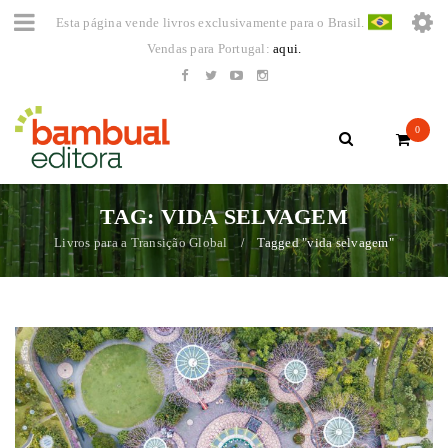
Esta página vende livros exclusivamente para o Brasil.
Vendas para Portugal:
aqui.
0
TAG: VIDA SELVAGEM
Livros para a Transição Global
Tagged "vida selvagem"
/