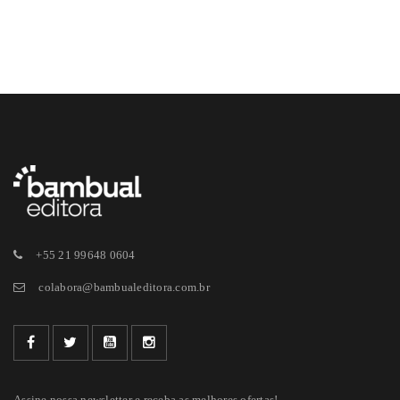
+55 21 99648 0604
colabora@bambualeditora.com.br
Assine nossa newsletter e receba as melhores ofertas!