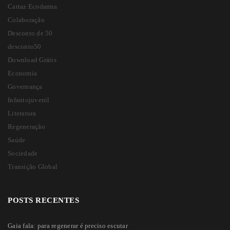
Cartaz Ecodarma
Colaboração
Desconto de 50
desconto50
Download Grátis
Economia
Governança
Infantojuvenil
Literatura
Regeneração
Saúde
Sociedade
Transição Global
POSTS RECENTES
Gaia fala: para regenerar é preciso escutar