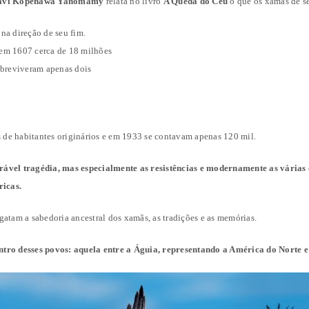
avi Kopenawa
Yanomamy
relata no livro
A Queda do Céu
o que os xamãs de s
na direção de seu fim.
em 1607 cerca de 18 milhões
obreviveram apenas dois
de habitantes originários e em 1933 se contavam apenas 120 mil.
ável tragédia, mas especialmente as resistências e modernamente as várias 
ricas.
atam a sabedoria ancestral dos xamãs, as tradições e as memórias.
tro desses povos: aquela entre a Águia, representando a América do Norte e