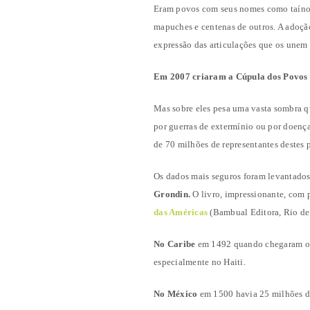
Eram povos com seus nomes como taínos, 
mapuches e centenas de outros. A adoçã
expressão das articulações que os unem
Em 2007 criaram a Cúpula dos Povos 
Mas sobre eles pesa uma vasta sombra qu
por guerras de extermínio ou por doença
de 70 milhões de representantes destes 
Os dados mais seguros foram levantados
Grondin.
O livro, impressionante, com 
das Américas
(Bambual Editora, Rio de
No Caribe
em 1492 quando chegaram os 
especialmente no Haiti.
No México
em 1500 havia 25 milhões de 