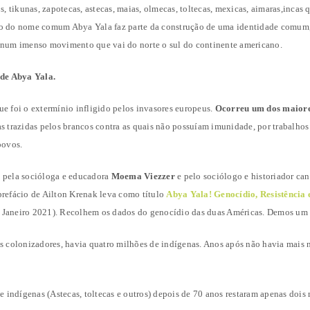
tikunas, zapotecas, astecas, maias, olmecas, toltecas, mexicas, aimaras,incas qu
o do nome comum Abya Yala faz parte da construção de uma identidade comum, 
 num imenso movimento que vai do norte o sul do continente americano.
de Abya Yala.
e foi o extermínio infligido pelos invasores europeus.
Ocorreu um dos maiores
s trazidas pelos brancos contra as quais não possuíam imunidade, por trabalhos
povos.
 pela socióloga e educadora
Moema Viezzer
e pelo sociólogo e historiador ca
prefácio de Ailton Krenak leva como título
Abya Yala! Genocídio, Resistência 
 Janeiro 2021). Recolhem os dados do genocídio das duas Américas. Demos um
colonizadores, havia quatro milhões de indígenas. Anos após não havia mais
indígenas (Astecas, toltecas e outros) depois de 70 anos restaram apenas dois 