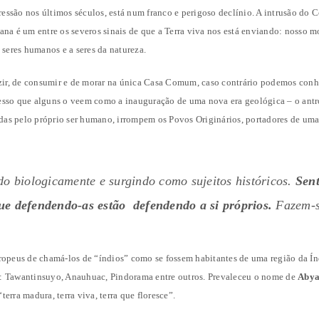
gressão nos últimos séculos, está num franco e perigoso declínio. A intrusão do
ana é um entre os severos sinais de que a Terra viva nos está enviando: nosso
 seres humanos e a seres da natureza.
r, de consumir e de morar na única Casa Comum, caso contrário podemos conh
sso que alguns o veem como a inauguração de uma nova era geológica – o antro
adas pelo próprio ser humano, irrompem os Povos Originários, portadores de uma
do biologicamente e surgindo como sujeitos históricos.
Sent
ue defendendo-as estão defendendo a si próprios.
Fazem-se
ropeus de chamá-los de “índios” como se fossem habitantes de uma região da Ín
: Tawantinsuyo, Anauhuac, Pindorama entre outros. Prevaleceu o nome de
Abya
rra madura, terra viva, terra que floresce”.