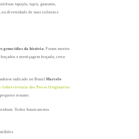
íchuas tapajós, tupis, guaranis,
na diversidade de suas culturas e
 genocídios da história
. Foram mortos
 forçados e mestiçagem forçada, cerca
nadense radicado no Brasil
Marcelo
e Sobrevivência dos Povos Originários
 pequeno resumo:
 nenhum. Todos foram mortos
milhões.