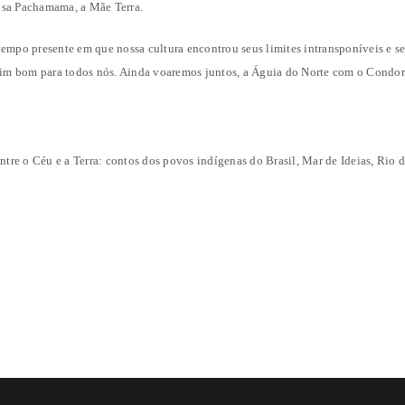
osa Pachamama, a Mãe Terra.
empo presente em que nossa cultura encontrou seus limites intransponíveis e se
 fim bom para todos nós. Ainda voaremos juntos, a Águia do Norte com o Condor 
tre o Céu e a Terra: contos dos povos indígenas do Brasil, Mar de Ideias, Rio d