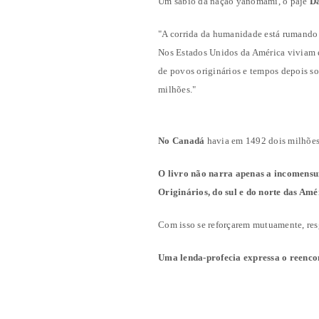
Um sábio da nação yanomami, o pajé
D
"A corrida da humanidade está rumando 
Nos Estados Unidos da América viviam 
de povos originários e tempos depois s
milhões."
No Canadá
havia em 1492 dois milhões 
O livro não narra apenas a incomensur
Originários, do sul e do norte das Amé
Com isso se reforçarem mutuamente, resg
Uma lenda-profecia expressa o reencon