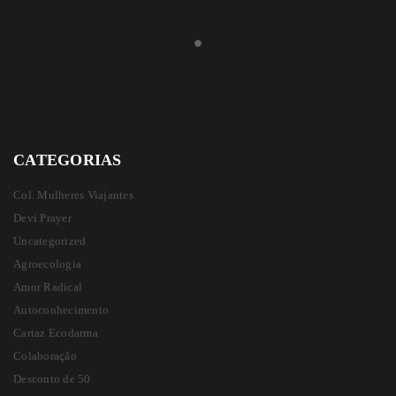
CATEGORIAS
Col. Mulheres Viajantes
Devi Prayer
Uncategorized
Agroecologia
Amor Radical
Autoconhecimento
Cartaz Ecodarma
Colaboração
Desconto de 50