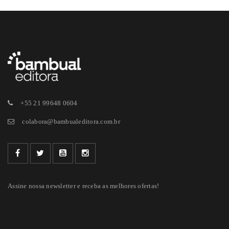
+55 21 99648 0604
colabora@bambualeditora.com.br
Assine nossa newsletter e receba as melhores ofertas!