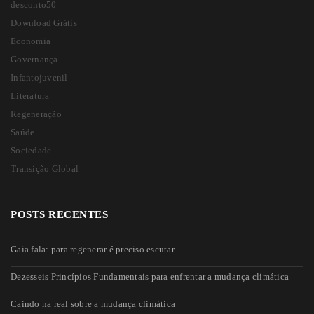
desconto50
Download Grátis
Economia
Governança
Infantojuvenil
Literatura
Regeneração
Saúde
Sociedade
Transição Global
POSTS RECENTES
Gaia fala: para regenerar é preciso escutar
Dezesseis Princípios Fundamentais para enfrentar a mudança climática
Caindo na real sobre a mudança climática