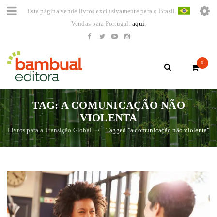
Esta página vende livros exclusivamente para o Brasil.
Vendas para Portugal:
aqui.
0
TAG: A COMUNICAÇÃO NÃO
VIOLENTA
Livros para a Transição Global
Tagged "a comunicação não violenta"
/