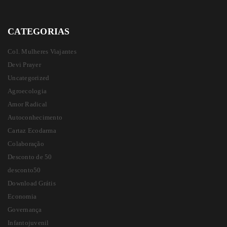
CATEGORIAS
Col. Mulheres Viajantes
Devi Prayer
Uncategorized
Agroecologia
Amor Radical
Autoconhecimento
Cartaz Ecodarma
Colaboração
Desconto de 50
desconto50
Download Grátis
Economia
Governança
Infantojuvenil