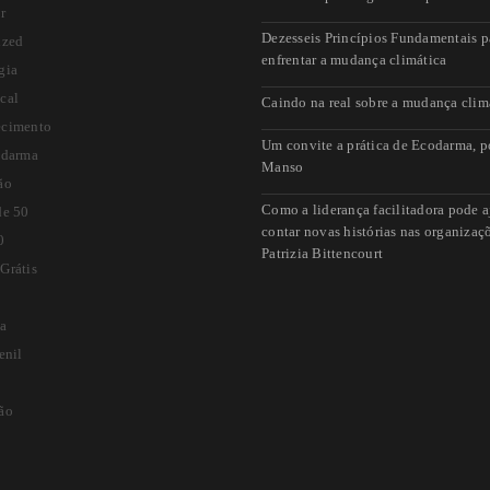
r
Dezesseis Princípios Fundamentais p
ized
enfrentar a mudança climática
gia
cal
Caindo na real sobre a mudança clim
cimento
Um convite a prática de Ecodarma, p
odarma
Manso
ão
Como a liderança facilitadora pode a
de 50
contar novas histórias nas organizaç
0
Patrizia Bittencourt
Grátis
a
enil
ão