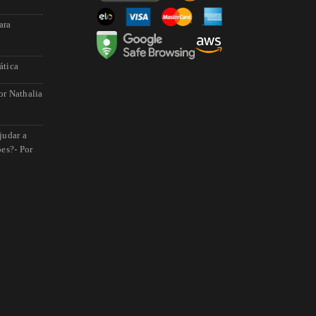
ara
ática
or Nathalia
judar a
ões?- Por