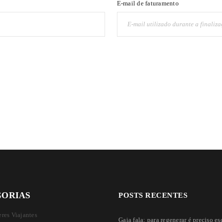
E-mail de faturamento
GORIAS
POSTS RECENTES
res Viajantes
Gaia fala: para regenerar é preciso es