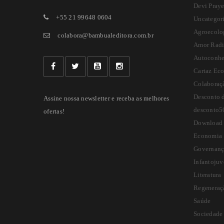
Devi Praye
+55 21 99648 0604
Uncategor
Agroecolo
colabora@bambualeditora.com.br
Amor Radi
Autoconhe
Cartaz Ec
Colaboraç
Desconto 
Assine nossa newsletter e receba as melhores
desconto5
ofertas!
Download 
Economia
Governanç
Infantojuv
Literatura
Regeneraç
Saúde
Sociedade