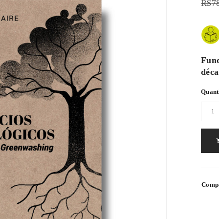
R$
7
Fund
déca
Quant
Compa