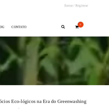
Entrar
/
Registrar
0
OG
CONTATO
cios Eco-lógicos na Era do Greenwashing