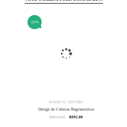
-20%
BAMBUAL EDITORA
Design de Culturas Regenerativas
R$
116,00
R$
92,80