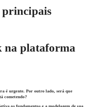
 principais
k na plataforma
a é urgente. Por outro lado, será que
stá cometendo?
etiva os fundamentos e a modelagem de sua