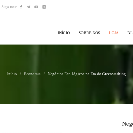
Siga-nos:
INÍCIO
SOBRE NÓS
LOJA
BL
Início
Economia
Negócios Eco-lógicos na Era do Greenwashing
/
/
Negó