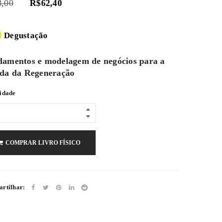
8,00
R$
62,40
Degustação
amentos e modelagem de negócios para a
da da Regeneração
idade
COMPRAR LIVRO FÍSICO
rtilhar: