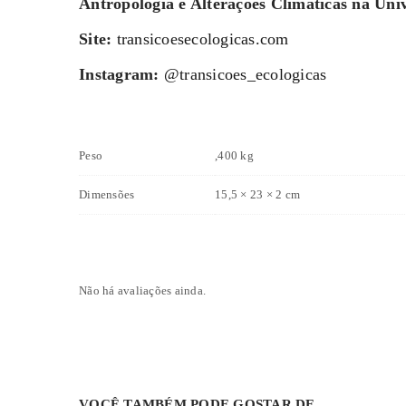
Antropologia e Alterações Climáticas na Uni
Site:
transicoesecologicas.com
Instagram:
@transicoes_ecologicas
Peso
,400 kg
Dimensões
15,5 × 23 × 2 cm
Não há avaliações ainda.
VOCÊ TAMBÉM PODE GOSTAR DE…