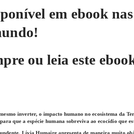
isponível em ebook nas
mundo!
pre ou leia este eboo
 mesmo inverter, o impacto humano no ecosistema da Terr
 para que a espécie humana sobreviva ao ecocídio que e
undente, Lívia Humaire apresenta de maneira muito obj