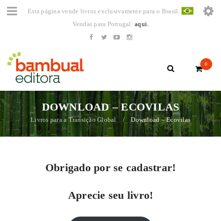
Esta página vende livros exclusivamente para o Brasil.
Vendas para Portugal:
aqui.
0
DOWNLOAD – ECOVILAS
Livros para a Transição Global
Download – Ecovilas
/
Obrigado por se cadastrar!
Aprecie seu livro!